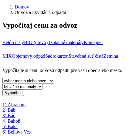
Domov
Odvoz a likvidácia odpadu
Vypočítaj cenu za odvoz
Betón čistý
BIO (drevo)
Izolačné materiály
Kontajner
MIX
Objemový odpad
Sádrokartón
Stavebná suť čistá
Zemina
Vypočítajte si cenu odvozu odpadu pre vašu obec alebo mesto.
Vypočítaj
1) Abrahám
2) Báb
3) Báč
4) Báhoň
5) Baka
6) Bellova Ves