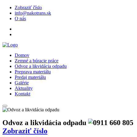
Zobraziť číslo
info@nakotrans.sk
O nás
Domov
Zemné a búracie práce
Odvoz a likvidácia odpadu
Preprava materiálu
Predaj materiálu
Galérie
Aktuality
Kontakt
Odvoz a likvidácia odpadu
Zobraziť číslo