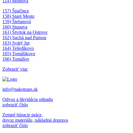
114) Mostová
157) Špačince
158) Staré Mesto
159) Štefanová
160) Stupava
161) Štvrtok na Ostrove
162) Suchá nad Parnou
163) Svätý Jur
164) Tešedíkovo
165) Tomášikovo
166) Tomášov
Zobraziť viac
info@nakotrans.sk
Odvoz a likvidácia odpadu
zobraziť číslo
Zemné búracie práce,
dovoz materiálu, nákladná doprava
zobraziť číslo