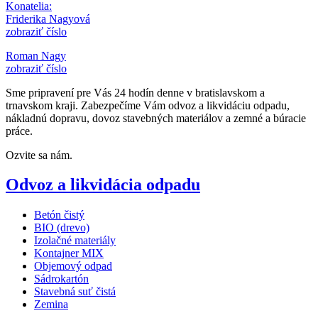
Konatelia:
Friderika Nagyová
zobraziť číslo
Roman Nagy
zobraziť číslo
Sme pripravení pre Vás 24 hodín denne v bratislavskom a
trnavskom kraji. Zabezpečíme Vám odvoz a likvidáciu odpadu,
nákladnú dopravu, dovoz stavebných materiálov a zemné a búracie
práce.
Ozvite sa nám.
Odvoz a likvidácia odpadu
Betón čistý
BIO (drevo)
Izolačné materiály
Kontajner MIX
Objemový odpad
Sádrokartón
Stavebná suť čistá
Zemina