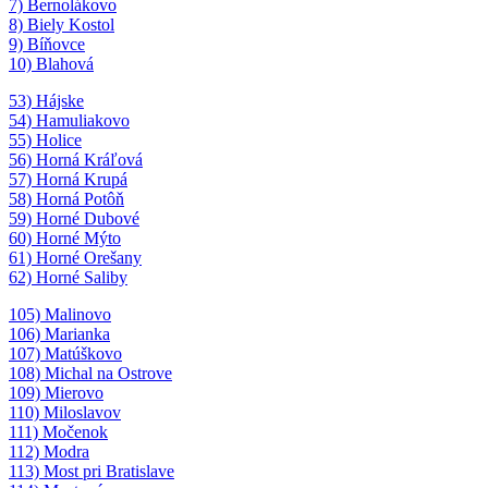
7) Bernolákovo
8) Biely Kostol
9) Bíňovce
10) Blahová
53) Hájske
54) Hamuliakovo
55) Holice
56) Horná Kráľová
57) Horná Krupá
58) Horná Potôň
59) Horné Dubové
60) Horné Mýto
61) Horné Orešany
62) Horné Saliby
105) Malinovo
106) Marianka
107) Matúškovo
108) Michal na Ostrove
109) Mierovo
110) Miloslavov
111) Močenok
112) Modra
113) Most pri Bratislave