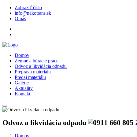
Zobraziť číslo
info@nakotrans.sk
O nás
Domov
Zemné a búracie práce
Odvoz a likvidácia odpadu
Preprava materiálu
Predaj materiálu
Galérie
Aktuality
Kontakt
Odvoz a likvidácia odpadu
Domov