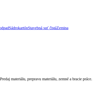
odpad
Sádrokartón
Stavebná suť čistá
Zemina
Predaj materiálu, prepravu materiálu, zemné a bracie práce.