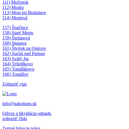
111) Močenok
112) Modra
113) Most pri Bratislave
114) Mostová
157) Špačince
158) Staré Mesto
159) Štefanová
160) Stupava
161) Štvrtok na Ostrove
162) Suchá nad Parnou
163) Svätý Jur
164) Tešedíkovo
165) Tomášikovo
166) Tomášov
Zobraziť viac
info@nakotrans.sk
Odvoz a likvidácia odpadu
zobraziť číslo
Zemné búracie práce,