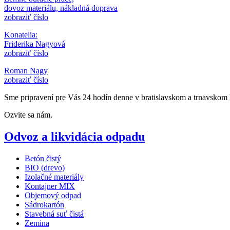
dovoz materiálu, nákladná doprava
zobraziť číslo
Konatelia:
Friderika Nagyová
zobraziť číslo
Roman Nagy
zobraziť číslo
Sme pripravení pre Vás 24 hodín denne v bratislavskom a trnavskom 
Ozvite sa nám.
Odvoz a likvidácia odpadu
Betón čistý
BIO (drevo)
Izolačné materiály
Kontajner MIX
Objemový odpad
Sádrokartón
Stavebná suť čistá
Zemina