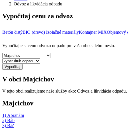
Odvoz a likvidácia odpadu
Vypočítaj cenu za odvoz
Betón čistý
BIO (drevo)
Izolačné materiály
Kontajner MIX
Objemový 
Vypočítajte si cenu odvozu odpadu pre vašu obec alebo mesto.
Vypočítaj
V obci Majcichov
V tejto obci realizujeme naše služby ako: Odvoz a likvidácia odpadu, 
Majcichov
1) Abrahám
2) Báb
3) Báč