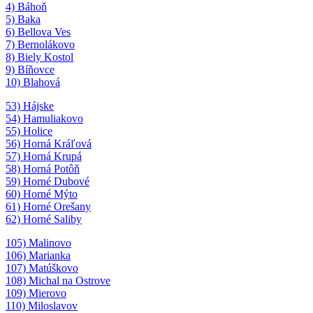
4) Báhoň
5) Baka
6) Bellova Ves
7) Bernolákovo
8) Biely Kostol
9) Bíňovce
10) Blahová
53) Hájske
54) Hamuliakovo
55) Holice
56) Horná Kráľová
57) Horná Krupá
58) Horná Potôň
59) Horné Dubové
60) Horné Mýto
61) Horné Orešany
62) Horné Saliby
105) Malinovo
106) Marianka
107) Matúškovo
108) Michal na Ostrove
109) Mierovo
110) Miloslavov