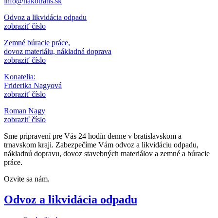
info@nakotrans.sk
Odvoz a likvidácia odpadu
zobraziť číslo
Zemné búracie práce,
dovoz materiálu, nákladná doprava
zobraziť číslo
Konatelia:
Friderika Nagyová
zobraziť číslo
Roman Nagy
zobraziť číslo
Sme pripravení pre Vás 24 hodín denne v bratislavskom a
trnavskom kraji. Zabezpečíme Vám odvoz a likvidáciu odpadu,
nákladnú dopravu, dovoz stavebných materiálov a zemné a búracie
práce.
Ozvite sa nám.
Odvoz a likvidácia odpadu