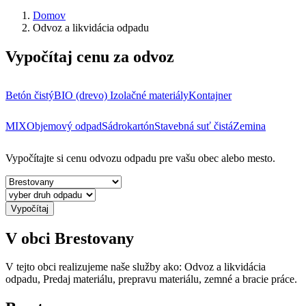
Domov
Odvoz a likvidácia odpadu
Vypočítaj cenu za odvoz
Betón čistý
BIO (drevo)
Izolačné materiály
Kontajner
MIX
Objemový odpad
Sádrokartón
Stavebná suť čistá
Zemina
Vypočítajte si cenu odvozu odpadu pre vašu obec alebo mesto.
Vypočítaj
V obci Brestovany
V tejto obci realizujeme naše služby ako: Odvoz a likvidácia
odpadu, Predaj materiálu, prepravu materiálu, zemné a bracie práce.