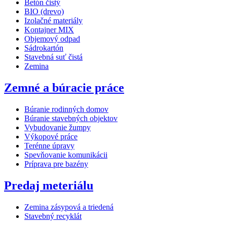
Betón čistý
BIO (drevo)
Izolačné materiály
Kontajner MIX
Objemový odpad
Sádrokartón
Stavebná suť čistá
Zemina
Zemné a búracie práce
Búranie rodinných domov
Búranie stavebných objektov
Vybudovanie žumpy
Výkopové práce
Terénne úpravy
Spevňovanie komunikácii
Príprava pre bazény
Predaj meteriálu
Zemina zásypová a triedená
Stavebný recyklát