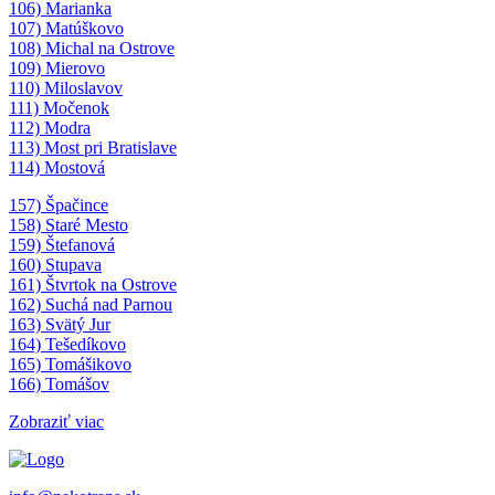
106) Marianka
107) Matúškovo
108) Michal na Ostrove
109) Mierovo
110) Miloslavov
111) Močenok
112) Modra
113) Most pri Bratislave
114) Mostová
157) Špačince
158) Staré Mesto
159) Štefanová
160) Stupava
161) Štvrtok na Ostrove
162) Suchá nad Parnou
163) Svätý Jur
164) Tešedíkovo
165) Tomášikovo
166) Tomášov
Zobraziť viac