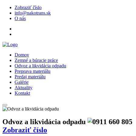
Zobraziť číslo
info@nakotrans.sk
O nás
Domov
Zemné a búracie práce
Odvoz a likvidácia odpadu
Preprava materiálu
Predaj materiálu
Galérie
Aktuality
Kontakt
Odvoz a likvidácia odpadu
Zobraziť číslo