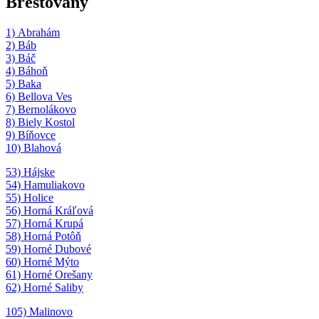
Brestovany
1) Abrahám
2) Báb
3) Báč
4) Báhoň
5) Baka
6) Bellova Ves
7) Bernolákovo
8) Biely Kostol
9) Bíňovce
10) Blahová
53) Hájske
54) Hamuliakovo
55) Holice
56) Horná Kráľová
57) Horná Krupá
58) Horná Potôň
59) Horné Dubové
60) Horné Mýto
61) Horné Orešany
62) Horné Saliby
105) Malinovo