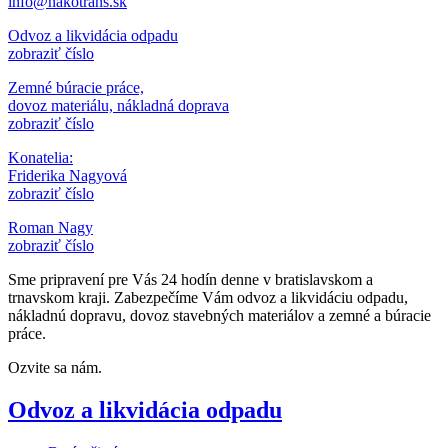
info@nakotrans.sk
Odvoz a likvidácia odpadu
zobraziť číslo
Zemné búracie práce,
dovoz materiálu, nákladná doprava
zobraziť číslo
Konatelia:
Friderika Nagyová
zobraziť číslo
Roman Nagy
zobraziť číslo
Sme pripravení pre Vás 24 hodín denne v bratislavskom a
trnavskom kraji. Zabezpečíme Vám odvoz a likvidáciu odpadu,
nákladnú dopravu, dovoz stavebných materiálov a zemné a búracie
práce.
Ozvite sa nám.
Odvoz a likvidácia odpadu