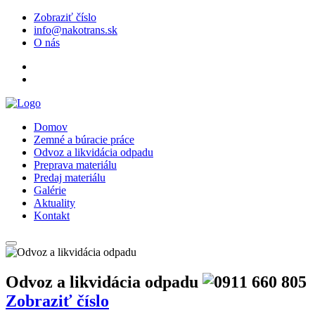
Zobraziť číslo
info@nakotrans.sk
O nás
Domov
Zemné a búracie práce
Odvoz a likvidácia odpadu
Preprava materiálu
Predaj materiálu
Galérie
Aktuality
Kontakt
Odvoz a likvidácia odpadu
Zobraziť číslo