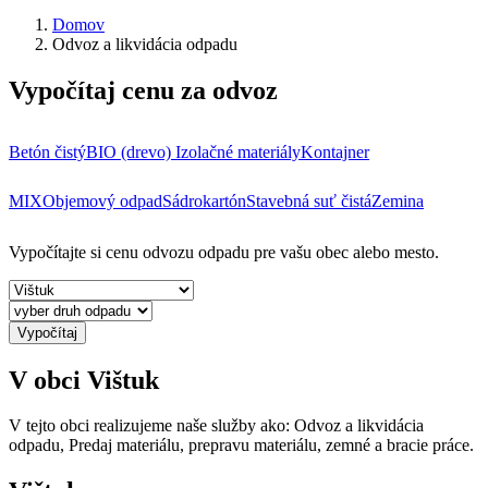
Domov
Odvoz a likvidácia odpadu
Vypočítaj cenu za odvoz
Betón čistý
BIO (drevo)
Izolačné materiály
Kontajner
MIX
Objemový odpad
Sádrokartón
Stavebná suť čistá
Zemina
Vypočítajte si cenu odvozu odpadu pre vašu obec alebo mesto.
Vypočítaj
V obci Vištuk
V tejto obci realizujeme naše služby ako: Odvoz a likvidácia
odpadu, Predaj materiálu, prepravu materiálu, zemné a bracie práce.