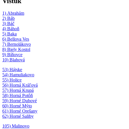
Vištuk
1) Abrahám
2) Báb
3) Báč
4) Báhoň
5) Baka
6) Bellova Ves
7) Bernolákovo
8) Biely Kostol
9) Bíňovce
10) Blahová
53) Hájske
54) Hamuliakovo
55) Holice
56) Horná Kráľová
57) Horná Krupá
58) Horná Potôň
59) Horné Dubové
60) Horné Mýto
61) Horné Orešany
62) Horné Saliby
105) Malinovo