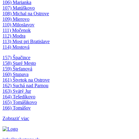
106) Marianka
107) Matúškovo
108) Michal na Ostrove
109) Mierovo
110) Miloslavov
111) Močenok
112) Modra
113) Most pri Bratislave
114) Mostová
157) Špačince
158) Staré Mesto
159) Štefanová
160) Stupava
161) Štvrtok na Ostrove
162) Suchá nad Parnou
163) Svätý Jur
164) Tešedíkovo
165) Tomášikovo
166) Tomášov
Zobraziť viac