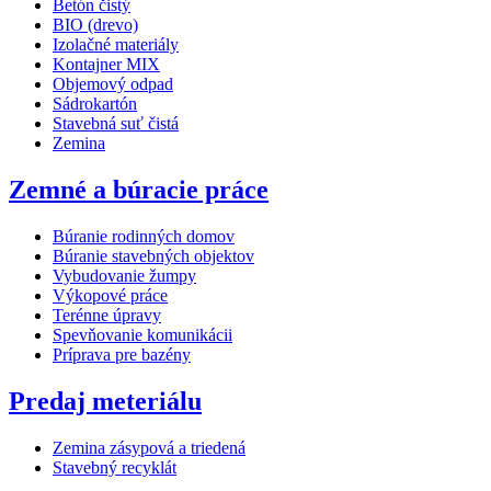
Betón čistý
BIO (drevo)
Izolačné materiály
Kontajner MIX
Objemový odpad
Sádrokartón
Stavebná suť čistá
Zemina
Zemné a búracie práce
Búranie rodinných domov
Búranie stavebných objektov
Vybudovanie žumpy
Výkopové práce
Terénne úpravy
Spevňovanie komunikácii
Príprava pre bazény
Predaj meteriálu
Zemina zásypová a triedená
Stavebný recyklát